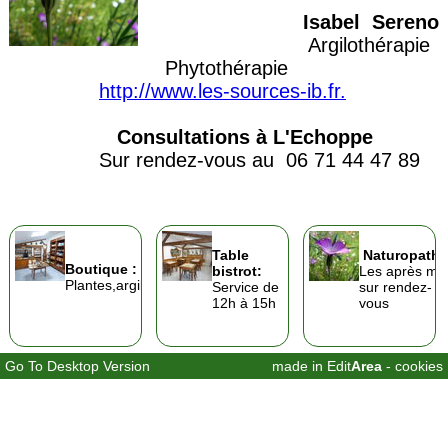
Isabel Sereno
Argilothérapie
Phytothérapie
http://www.les-sources-ib.fr.
Consultations à L'Echoppe
Sur rendez-vous au 06 71 44 47 89
Table
Naturopathi
Boutique :
bistrot:
Les après mid
Plantes,argiles...
Service de
sur rendez-
12h à 15h
vous
Go To Desktop Version
made in Edit
Area
-
cookies